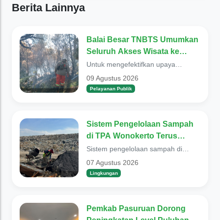
Berita Lainnya
Balai Besar TNBTS Umumkan
Seluruh Akses Wisata ke
Gunung Bromo dari Semua
Untuk mengefektifkan upaya
Wilayah, Ditutup
pemadaman kebakaran di kawasan
09 Agustus 2026
Gunung Bromo, Balai Be...
Pelayanan Publik
Sistem Pengelolaan Sampah
di TPA Wonokerto Terus
Ditingkatkan
Sistem pengelolaan sampah di
Tempat Pemrosesan Akhir
07 Agustus 2026
(TPA)&nbsp; Wonokerto, teru...
Lingkungan
Pemkab Pasuruan Dorong