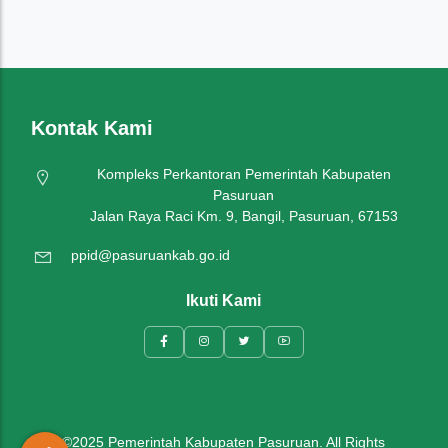
Nasionalisme
Olahraga
Kontak Kami
Pariwisata
Kompleks Perkantoran Pemerintah Kabupaten
Pelayanan Publik
Pasuruan
Jalan Raya Raci Km. 9, Bangil, Pasuruan, 67153
Pemerintahan
ppid@pasuruankab.go.id
Pendidikan
Ikuti Kami
Politik
Umum
©2025 Pemerintah Kabupaten Pasuruan. All Rights
Wisata Budaya