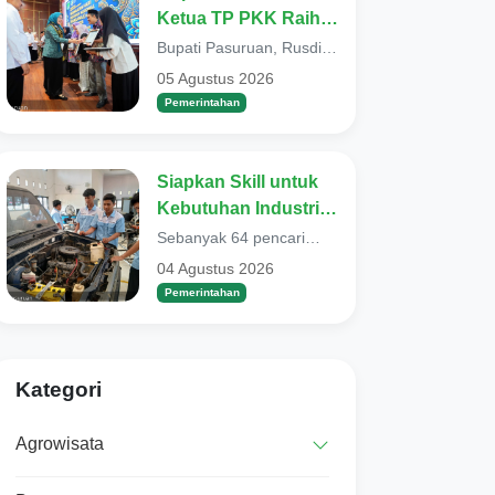
Ketua TP PKK Raih
Penghargaan Di
Bupati Pasuruan, Rusdi
Bidang
Sutejo menegaskan
05 Agustus 2026
bahwa kehadiran orang
Kependudukan dan
Pemerintahan
tua tidak cukup h...
Keluarga Berencana.
Mas Rusdi :
Kehadiran Orang Tua
Siapkan Skill untuk
Tidak Cukup Fisik.
Kebutuhan Industri,
Tapi Kedekatan
64 Pencaker di
Sebanyak 64 pencari
EmosionaL dan
Kabupaten Ikuti
pekerjaan (pencaker) di
04 Agustus 2026
Komunikasi yang
Kabupaten Pasuruan,
Pelatihan Vokasi
Pemerintahan
mengikuti Pelati...
Hangat
Nasional
Kategori
Agrowisata