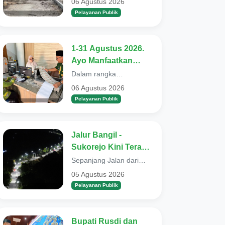
06 Agustus 2026
berucap syukur. Sebab
Kini Dibangun
Pelayanan Publik
selama 14 tahun t...
Kembali
1-31 Agustus 2026.
Ayo Manfaatkan
Layanan
Dalam rangka
Pembebasan Pajak
menyambut Hari Ulang
06 Agustus 2026
Tahun (HUT) ke-81
Daerah
Pelayanan Publik
Kemerdekaan Republik
Indones...
Jalur Bangil -
Sukorejo Kini Terang
Benderang. Pemkab
Sepanjang Jalan dari
Pasuruan Selesai
Bangil - Sukorejo, kini tak
05 Agustus 2026
lagi suram alias terang
Bangun 385 PJU
Pelayanan Publik
bendera...
Smart System
Bupati Rusdi dan