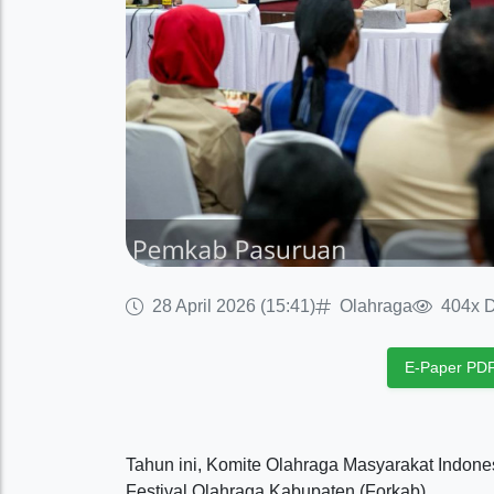
28 April 2026 (15:41)
Olahraga
404x D
E-Paper PD
Tahun ini, Komite Olahraga Masyarakat Indo
Festival Olahraga Kabupaten (Forkab).