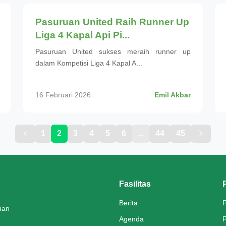
Pasuruan United Raih Runner Up
Liga 4 Kapal Api Pi...
Pasuruan United sukses meraih runner up
dalam Kompetisi Liga 4 Kapal A...
16 Februari 2026
Emil Akbar
1
2
3
4
5
6
...
44
45
Fasilitas
P
Berita
P
uan
Agenda